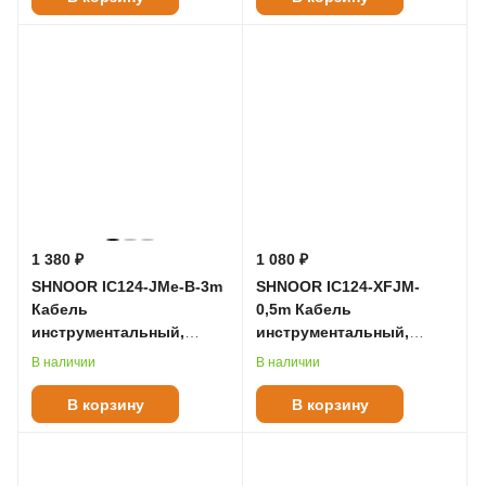
(колокольчик), а также подобрать
необходимые панельные разъемы. Ежегодно
Shnoor представляет свою продукцию на
самых известных музыкальных выставках, но
не смотря на растущую популярность бренда,
цель Shnoor остается прежней — обеспечить
музыканта, звукоинженера, осветителя
качественными, но при этом не дорогими
кабелями и коннекторами.
1 380 ₽
1 080 ₽
SHNOOR IC124-JMe-B-3m
SHNOOR IC124-XFJM-
Кабель
0,5m Кабель
инструментальный,
инструментальный,
6.35мм моно, 3м
XLRF-6.35мм моно, 0.5м
В наличии
В наличии
В корзину
В корзину