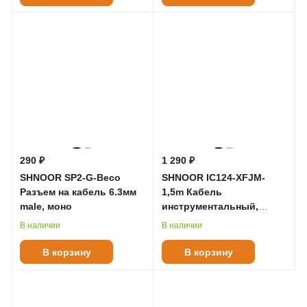
290 ₽
1 290 ₽
SHNOOR SP2-G-Beco
SHNOOR IC124-XFJM-
Разъем на кабель 6.3мм
1,5m Кабель
male, моно
инструментальный,
XLRF-6.35мм моно, 1.5м
В наличии
В наличии
В корзину
В корзину