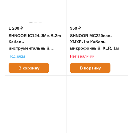
1 200 ₽
950 ₽
SHNOOR IC124-JMe-B-2m
SHNOOR MC220eco-
Кабель
XMXF-1m Кабель
инструментальный,
микрофонный, XLR, 1м
6.35мм моно, 2м
Под заказ
Нет в наличии
В корзину
В корзину