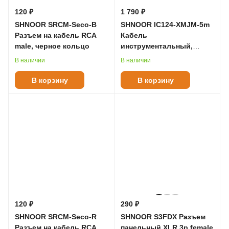
120 ₽
1 790 ₽
SHNOOR SRCM-Seco-B
SHNOOR IC124-XMJM-5m
Разъем на кабель RCA
Кабель
male, черное кольцо
инструментальный,
XLRM-6.35мм моно, 5м
В наличии
В наличии
В корзину
В корзину
120 ₽
290 ₽
SHNOOR SRCM-Seco-R
SHNOOR S3FDX Разъем
Разъем на кабель RCA
панельный XLR 3p female