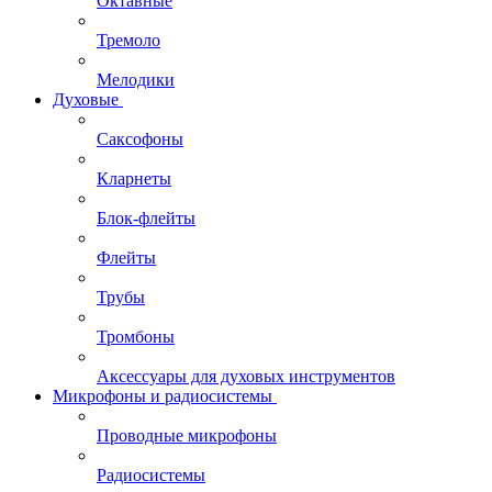
Октавные
Тремоло
Мелодики
Духовые
Саксофоны
Кларнеты
Блок-флейты
Флейты
Трубы
Тромбоны
Аксессуары для духовых инструментов
Микрофоны и радиосистемы
Проводные микрофоны
Радиосистемы