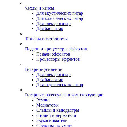
Чехлы и кейсы
Для акустических гитар
Для классических гитар
Для электрогитар
Для бас-гитар
Тюнеры и метрономы
Педали и процессоры эффектов
Педали эффектов
Процессоры эффектов
Гитарное усиление
Для электрогитар
Для бас-гитар
Для акустических гитар
Гитарные аксессуары и комплектующие
Ремни
Медиаторы
Слайды и каподастры
Стойки и держатели
Звукосниматели
Средства по уходу