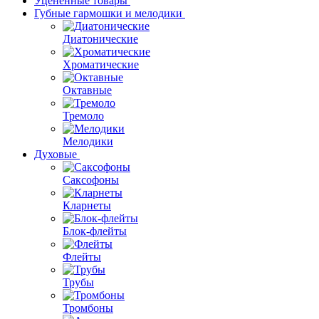
Уценённые товары
Губные гармошки и мелодики
Диатонические
Хроматические
Октавные
Тремоло
Мелодики
Духовые
Саксофоны
Кларнеты
Блок-флейты
Флейты
Трубы
Тромбоны