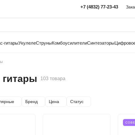
+7 (4832) 77-23-43
Зака
с-гитары
Укулеле
Струны
Комбоусилители
Синтезаторы
Цифровое
ры
 гитары
103 товара
лярные
Бренд
Цена
Статус
СОВ