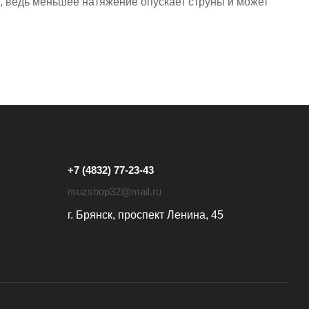
ы, ведь меньшее натяжение опускает струны и может
+7 (4832) 77-23-43
muzshop32@mail.ru
г. Брянск, проспект Ленина, 45