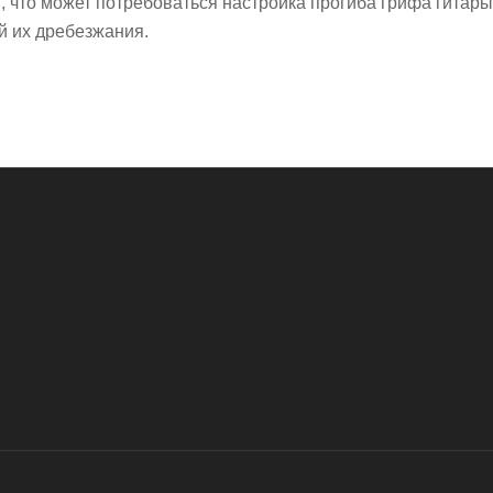
м, что может потребоваться настройка прогиба грифа гитар
й их дребезжания.