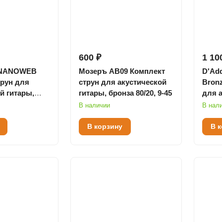
600 ₽
1 10
27 NANOWEB
Мозеръ AB09 Комплект
D'Add
трун для
струн для акустической
Bron
й гитары,
гитары, бронза 80/20, 9-45
для 
t, бронза
гитар
В наличии
В нал
В корзину
В 