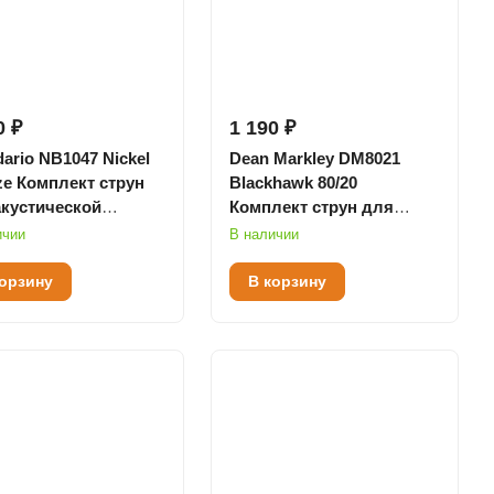
0 ₽
1 190 ₽
ario NB1047 Nickel
Dean Markley DM8021
ze Комплект струн
Blackhawk 80/20
акустической
Комплект струн для
ы, Extra Light, 10-47
акустической гитары, с
ичии
В наличии
покрытием, 13-56
корзину
В корзину