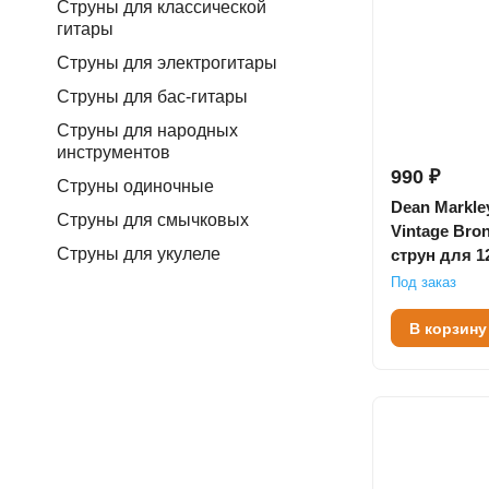
Струны для классической
гитары
Струны для электрогитары
Струны для бас-гитары
Струны для народных
инструментов
990 ₽
Струны одиночные
Dean Markle
Струны для смычковых
Vintage Bro
Струны для укулеле
струн для 1
акустическо
Под заказ
46
В корзину