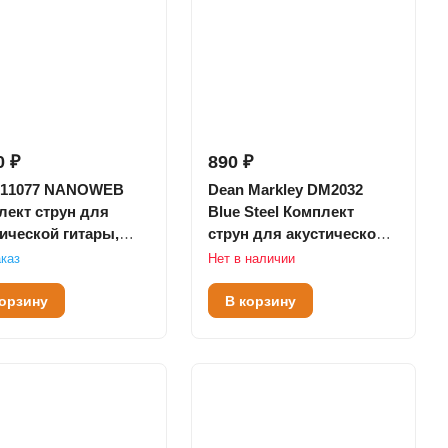
0 ₽
890 ₽
ir 11077 NANOWEB
Dean Markley DM2032
лект струн для
Blue Steel Комплект
ической гитары,
струн для акустической
-Medium, бронза
гитары, латунь, 10-47
каз
Нет в наличии
 12-56
корзину
В корзину