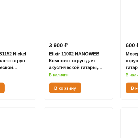
3 900 ₽
600 
B1152 Nickel
Elixir 11002 NANOWEB
Мозе
лект струн
Комплект струн для
струн
ческой
акустической гитары,
гитар
om Light, 11-
Extra Light, бронза 80/20,
49
В наличии
В нал
10-47
В корзину
В 