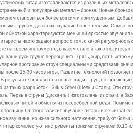
устических гитар изготавливаются из различных металлов: с
страненный и популярный металл – бронза. Новые бронзов
ременем становиться более мягким и приглушенным. Добав
зовым струнам, делая их звучание более теплым. Самые по
ой обмоткой характеризуются меньшей яркостью звучания и
таристы часто задают вопрос о том, с какой регулярностью 
ете на своем инструменте, в каком стиле и как относитесь к
ун ваши руки трудно переоценить. Грязь, жир, пот быстро
улярное протирание струн специальными средствами значит
ы после 15-30 часов игры. Развитие технологий позволяет
 В результате появляются новые виды струн, позволяющие 
а из таких разработок - Silk & Steel (Шелк и Сталь). Эти с
ать. Первые струны (дисканты) изготовлены из стали, а ба
елковых нитей и обмотку из посеребренной меди. Помимо 
х толщину. От этого зависит звучание гитары и ее «играбе
ое звучание, но из-за сильного натяжения, требуют больши
 гитар комплектуют инструменты тонкими струнами (0,10 ил