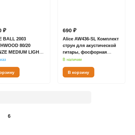
0 ₽
690 ₽
E BALL 2003
Alice AW436-SL Комплект
HWOOD 80/20
струн для акустической
ZE MEDIUM LIGHT
гитары, фосфорная
4 - СТРУНЫ ДЛЯ
бронза, 11-52
каз
В наличии
СТИЧЕСКОЙ
АРЫ
корзину
В корзину
6