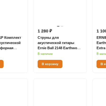
1 280 ₽
1 10
11P Комплект
Струны для
ERNI
кустической
акустической гитары
Earth
сфорная
Ernie Ball 2148 Earthwood
Extra
2
Phosphor Bronze
для 
В наличии
В нал
В корзину
В 