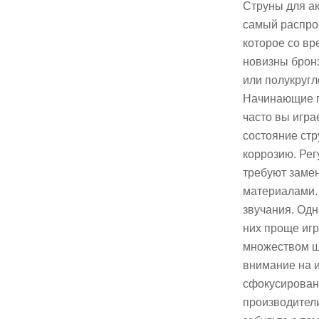
Струны для ак
самый распро
которое со в
новизны брон
или полукругл
Начинающие ги
часто вы игра
состояние стр
коррозию. Рег
требуют замен
материалами.
звучания. Одн
них проще игр
множеством ш
внимание на и
сфокусированн
производители