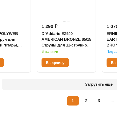
1 290 ₽
1 07
5 POLYWEB
D`Addario EZ940
ERNI
трун для
AMERICAN BRONZE 85/15
EART
й гитары,
Струны для 12-струнной
BRON
t, бронза
акустической гитары
12-5
В наличии
Под за
Light 10-50
АКУ
ГИТ
В корзину
В 
Загрузить еще
1
2
3
...