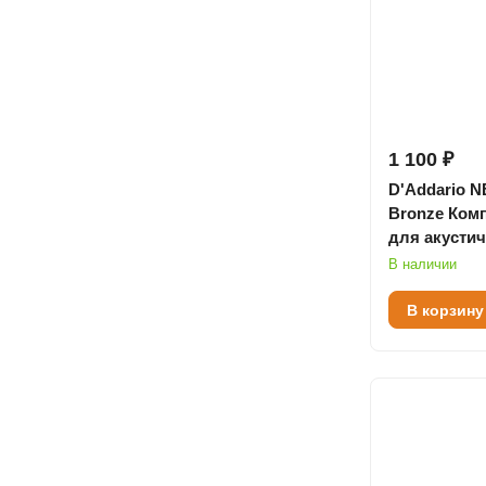
1 100 ₽
D'Addario N
Bronze Комп
для акусти
гитары, Cust
В наличии
52
В корзину