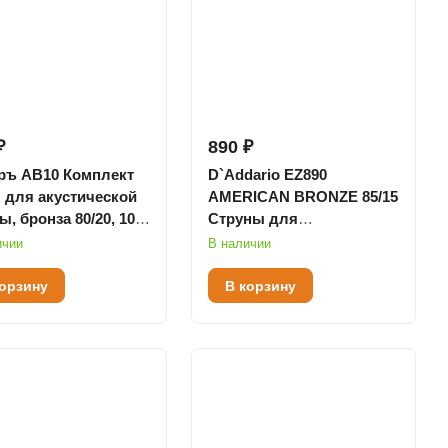
₽
890 ₽
ръ AB10 Комплект
D`Addario EZ890
 для акустической
AMERICAN BRONZE 85/15
ы, бронза 80/20, 10-
Струны для
акустической гитары
ичии
В наличии
Super Light 9-45
корзину
В корзину