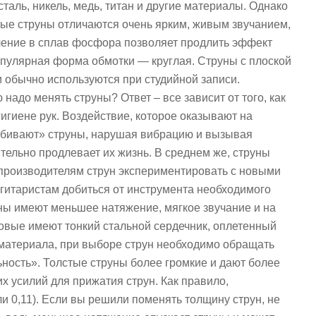
таль, никель, медь, титан и другие материалы. Однако
ые струны отличаются очень ярким, живым звучанием,
ление в сплав фосфора позволяет продлить эффект
пулярная форма обмотки — круглая. Струны с плоской
 обычно используются при студийной записи.
надо менять струны? Ответ – все зависит от того, как
 гигиене рук. Воздействие, которое оказывают на
 «убивают» струны, нарушая вибрацию и вызывая
ельно продлевает их жизнь. В среднем же, струны
 производителям струн экспериментировать с новыми
гитаристам добиться от инструмента необходимого
труны имеют меньшее натяжение, мягкое звучание и на
совые имеют тонкий стальной сердечник, оплетенный
материала, при выборе струн необходимо обращать
льность». Толстые струны более громкие и дают более
х усилий для прижатия струн. Как правило,
и 0,11). Если вы решили поменять толщину струн, не