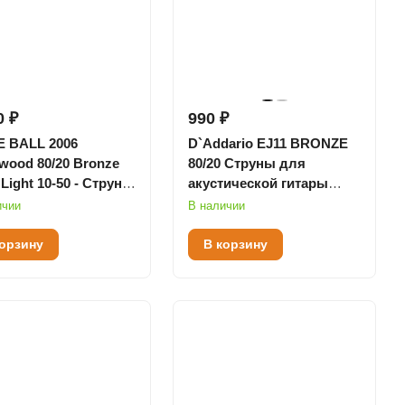
0 ₽
990 ₽
E BALL 2006
D`Addario EJ11 BRONZE
wood 80/20 Bronze
80/20 Струны для
 Light 10-50 - Струны
акустической гитары
акустической гитары
бронза Light 12-53
ичии
В наличии
корзину
В корзину