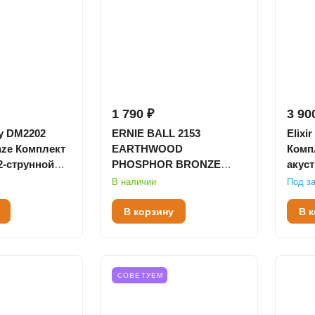
1 790 ₽
3 90
y DM2202
ERNIE BALL 2153
Elix
nze Комплект
EARTHWOOD
Комп
2-струнной
PHOSPHOR BRONZE
акуст
й гитары, 9-
LIGHT 9-46 - СТРУНЫ
Light
В наличии
Под за
ДЛЯ 12 СТРУННОЙ
80/20,
АКУСТИЧЕСКОЙ
В корзину
В 
ГИТАРЫ
СОВЕТУЕМ