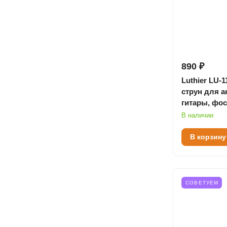
890 ₽
Luthier LU-
струн для а
гитары, фо
бронза, 11-5
В наличии
В корзину
СОВЕТУЕМ