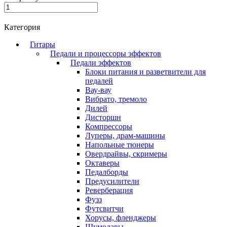
Категория
Гитары
Педали и процессоры эффектов
Педали эффектов
Блоки питания и разветвители для
педалей
Вау-вау
Вибрато, тремоло
Дилей
Дисторшн
Компрессоры
Луперы, драм-машины
Напольные тюнеры
Овердрайвы, скримеры
Октаверы
Педалборды
Предусилители
Реверберация
Фузз
Футсвитчи
Хорусы, фленджеры
Шумодавы