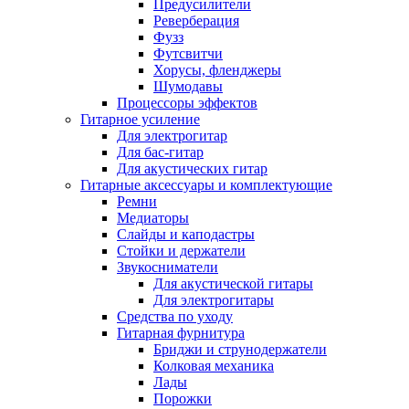
Предусилители
Реверберация
Фузз
Футсвитчи
Хорусы, фленджеры
Шумодавы
Процессоры эффектов
Гитарное усиление
Для электрогитар
Для бас-гитар
Для акустических гитар
Гитарные аксессуары и комплектующие
Ремни
Медиаторы
Слайды и каподастры
Стойки и держатели
Звукосниматели
Для акустической гитары
Для электрогитары
Средства по уходу
Гитарная фурнитура
Бриджи и струнодержатели
Колковая механика
Лады
Порожки