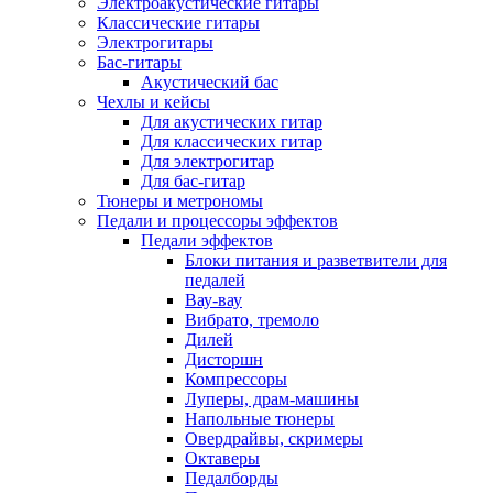
Электроакустические гитары
Классические гитары
Электрогитары
Бас-гитары
Акустический бас
Чехлы и кейсы
Для акустических гитар
Для классических гитар
Для электрогитар
Для бас-гитар
Тюнеры и метрономы
Педали и процессоры эффектов
Педали эффектов
Блоки питания и разветвители для
педалей
Вау-вау
Вибрато, тремоло
Дилей
Дисторшн
Компрессоры
Луперы, драм-машины
Напольные тюнеры
Овердрайвы, скримеры
Октаверы
Педалборды