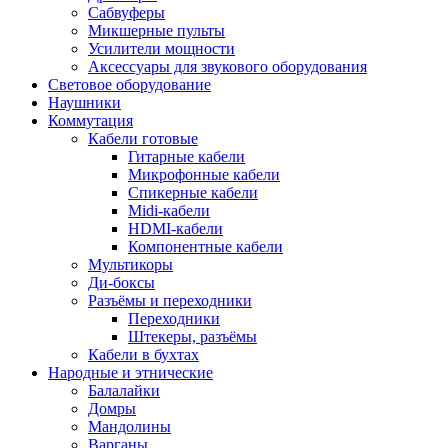
Сабвуферы
Микшерные пульты
Усилители мощности
Аксессуары для звукового оборудования
Световое оборудование
Наушники
Коммутация
Кабели готовые
Гитарные кабели
Микрофонные кабели
Спикерные кабели
Midi-кабели
HDMI-кабели
Компонентные кабели
Мультикоры
Ди-боксы
Разъёмы и переходники
Переходники
Штекеры, разъёмы
Кабели в бухтах
Народные и этнические
Балалайки
Домры
Мандолины
Варганы