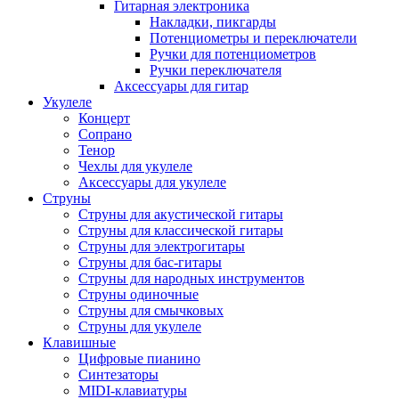
Гитарная электроника
Накладки, пикгарды
Потенциометры и переключатели
Ручки для потенциометров
Ручки переключателя
Аксессуары для гитар
Укулеле
Концерт
Сопрано
Тенор
Чехлы для укулеле
Аксессуары для укулеле
Струны
Струны для акустической гитары
Струны для классической гитары
Струны для электрогитары
Струны для бас-гитары
Струны для народных инструментов
Струны одиночные
Струны для смычковых
Струны для укулеле
Клавишные
Цифровые пианино
Синтезаторы
MIDI-клавиатуры