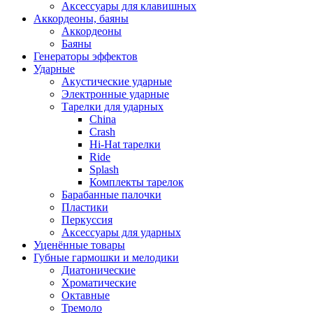
Аксессуары для клавишных
Аккордеоны, баяны
Аккордеоны
Баяны
Генераторы эффектов
Ударные
Акустические ударные
Электронные ударные
Тарелки для ударных
China
Crash
Hi-Hat тарелки
Ride
Splash
Комплекты тарелок
Барабанные палочки
Пластики
Перкуссия
Аксессуары для ударных
Уценённые товары
Губные гармошки и мелодики
Диатонические
Хроматические
Октавные
Тремоло