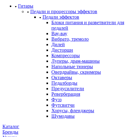
Гитары
Педали и процессоры эффектов
Педали эффектов
Блоки питания и разветвители для
педалей
Вау-вау
Вибрато, тремоло
Дилей
Дисторшн
Компрессоры
Луперы, драм-машины
Напольные тюнеры
Овердрайвы, скримеры
Октаверы
Педалборды
Предусилители
Реверберация
Фузз
Футсвитчи
Хорусы, фленджеры
Шумодавы
Каталог
Бренды