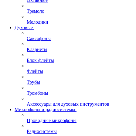
Октавные
Тремоло
Мелодики
Духовые
Саксофоны
Кларнеты
Блок-флейты
Флейты
Трубы
Тромбоны
Аксессуары для духовых инструментов
Микрофоны и радиосистемы
Проводные микрофоны
Радиосистемы