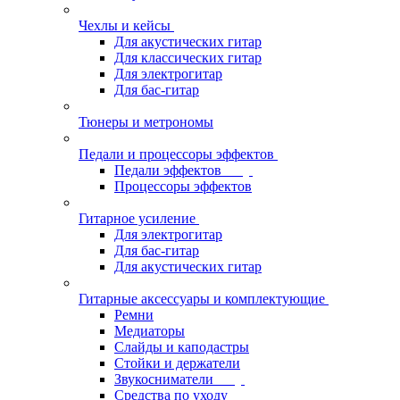
Чехлы и кейсы
Для акустических гитар
Для классических гитар
Для электрогитар
Для бас-гитар
Тюнеры и метрономы
Педали и процессоры эффектов
Педали эффектов
Процессоры эффектов
Гитарное усиление
Для электрогитар
Для бас-гитар
Для акустических гитар
Гитарные аксессуары и комплектующие
Ремни
Медиаторы
Слайды и каподастры
Стойки и держатели
Звукосниматели
Средства по уходу